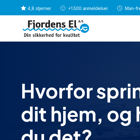
4,8 stjerner
+1.500 anmeldelser
Man-fre
Hvorfor sprin
dit hjem, og
du det?