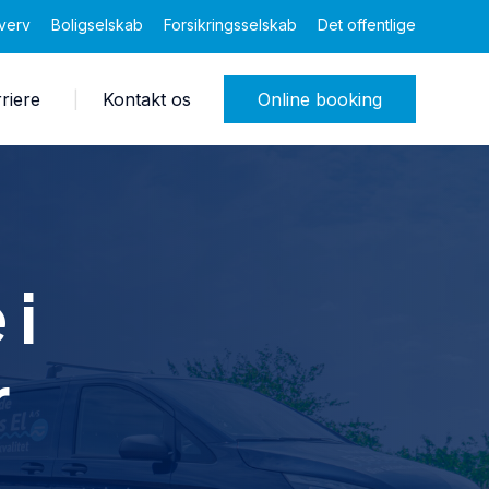
verv
Boligselskab
Forsikringsselskab
Det offentlige
riere
Kontakt os
Online booking
 i
r