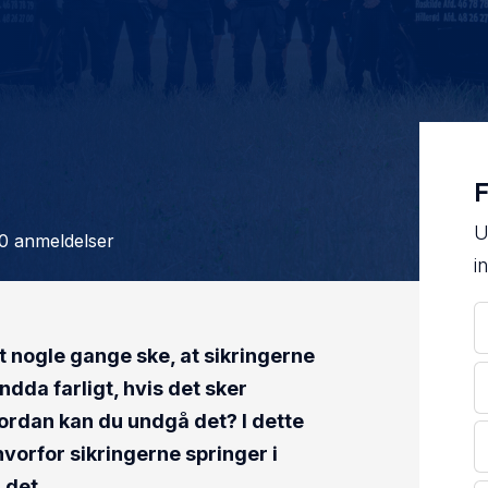
F
U
0 anmeldelser
i
et nogle gange ske, at sikringerne
dda farligt, hvis det sker
ordan kan du undgå det? I dette
hvorfor sikringerne springer i
 det.