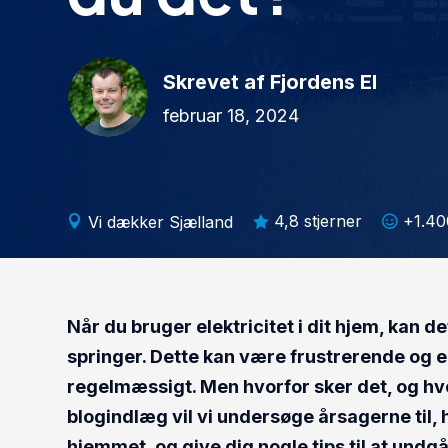
Skrevet af Fjordens El
februar 18, 2024
4,8 stjerner
+1.40
Vi dækker Sjælland



Når du bruger elektricitet i dit hjem, kan d
springer. Dette kan være frustrerende og en
regelmæssigt. Men hvorfor sker det, og hv
blogindlæg vil vi undersøge årsagerne til, 
hjemmet, og give dig nogle tips til at undgå