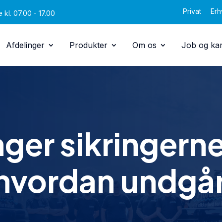
Privat
Erh
 kl. 07.00 - 17.00
Afdelinger
Produkter
Om os
Job og kar
ger sikringerne
 hvordan undgå