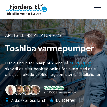
ÅRETS EL-INSTALLATØR 2025
Toshiba varmepumper
Har du brug for hjælp nu? Ring på
46 78 78 79
,
skriv til os eller book tid online for hjælp med alt el-
arbejde – akutte problemer, som større installationer.
4,8 stjerner
Vi dækker Sjælland

