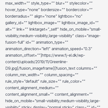
max_width=”” style_type=”” blur=”” stylecolor=””
hover_type=”none” bordersize=”” bordercolor=””
borderradius=”” align=”none” lightbox=”no”
gallery_id=”” lightbox_image=”” lightbox_image_id=””
alt=”” link=”” linktarget=”_self” hide_on_mobile=”small-
visibility,medium-visibility,large-visibility” class=”image-
fusion-full” id=”” animation_type=””
animation_direction=”left” animation_speed=”0.3″
animation_offset=””]https://www.fj-el.dk/wp-
content/uploads/2019/11/Greenline-
D9.jpg[/fusion_imageframe][fusion_text columns=””
column_min_width=”” column_spacing=””
rule_style=”default” rule_size=”” rule_color=””
content_alignment_medium=””
content_alignment_small=”” content_alignment=””
hide_on_mobile=”small-visibility,medium-visibility,large-
visibility” sticky_display=”normal,sticky” class=”” id=””