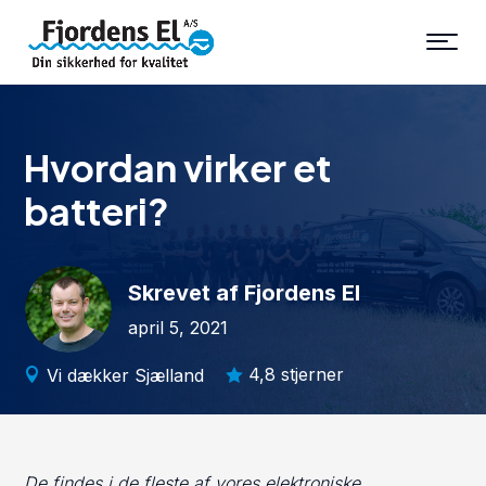
Hvordan virker et
batteri?
Skrevet af Fjordens El
april 5, 2021
4,8 stjerner
Vi dækker Sjælland


De findes i de fleste af vores elektroniske