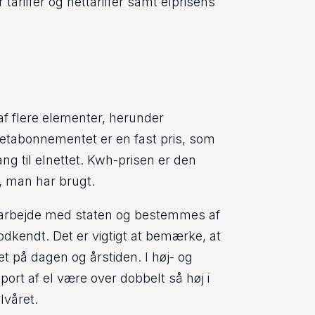
r tariffer og nettariffer samt elprisens
f flere elementer, herunder
tabonnementet er en fast pris, som
ang til elnettet. Kwh-prisen er den
, man har brugt.
samarbejde med staten og bestemmes af
odkendt. Det er vigtigt at bemærke, at
et på dagen og årstiden. I høj- og
port af el være over dobbelt så høj i
våret.