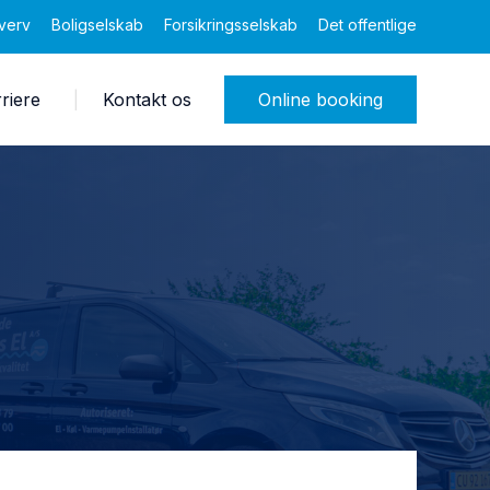
verv
Boligselskab
Forsikringsselskab
Det offentlige
riere
Kontakt os
Online booking
?