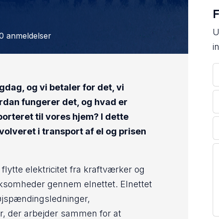
F
U
0 anmeldelser
i
igdag, og vi betaler for det, vi
rdan fungerer det, og hvad er
rteret til vores hjem? I dette
olveret i transport af el og prisen
flytte elektricitet fra kraftværker og
rksomheder gennem elnettet. Elnettet
højspændingsledninger,
r, der arbejder sammen for at