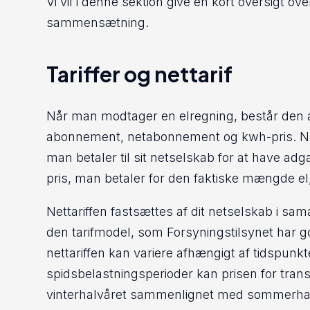
Vi vil i denne sektion give en kort oversigt ove
sammensætning.
Tariffer og nettarif
Når man modtager en elregning, består den a
abonnement, netabonnement og kwh-pris. Ne
man betaler til sit netselskab for at have adg
pris, man betaler for den faktiske mængde el
Nettariffen fastsættes af dit netselskab i 
den tarifmodel, som Forsyningstilsynet har g
nettariffen kan variere afhængigt af tidspunkt
spidsbelastningsperioder kan prisen for trans
vinterhalvåret sammenlignet med sommerhal