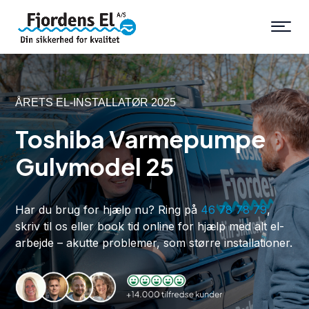
ÅRETS EL-INSTALLATØR 2025
Toshiba Varmepumpe
Gulvmodel 25
Har du brug for hjælp nu? Ring på
46 78 78 79
,
skriv til os eller book tid online for hjælp med alt el-
arbejde – akutte problemer, som større installationer.