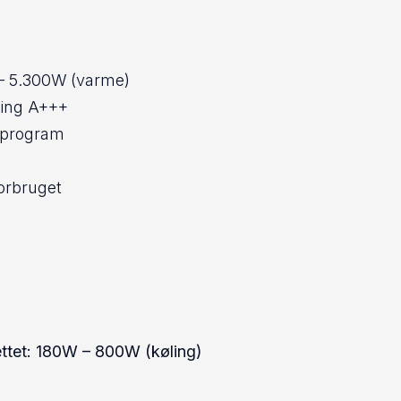
– 5.300W (varme)
ing A+++
eprogram
orbruget
ettet: 180W – 800W (køling)