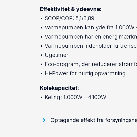
Effektivitet & ydeevne:
• SCOP/COP: 5,1/3,89
• Varmepumpen kan yde fra 1.000W 
• Varmepumpen har en energimærkn
• Varmepumpen indeholder luftrens
• Ugetimer
• Eco-program, der reducerer strømf
• Hi-Power for hurtig opvarmning.
Kølekapacitet
:
• Køling: 1.000W – 4.100W
Optagende effekt fra forsyningsn