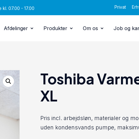
Privat
Erh
 kl. 07.00 - 17.00
Afdelinger
Produkter
Om os
Job og kar
0 anmeldelser
Toshiba Varm
XL
Pris incl. arbejdsløn, materialer og mo
uden kondensvands pumpe, maksimum