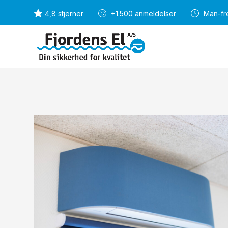
4,8 stjerner
+1.500 anmeldelser
Man-fre
4,8 stjerner
+1.50
Vi dækker Sjælland


