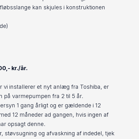
 afløbsslange kan skjules i konstruktionen
de)
0,- kr./år.
 vi installerer et nyt anlæg fra Toshiba, er
n på varmepumpen fra 2 til 5 år.
tersyn 1 gang årligt og er gældende i 12
med 12 måneder ad gangen, hvis ingen af
har opsagt denne.
er, støvsugning og afvaskning af indedel, tjek