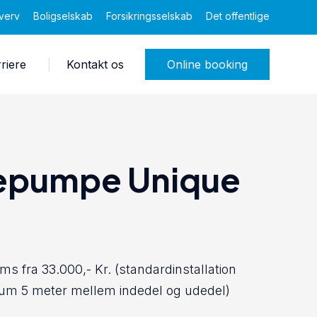
verv
Boligselskab
Forsikringsselskab
Det offentlige
riere
Kontakt os
Online booking
epumpe Unique
ms fra 33.000,- Kr. (standardinstallation
 5 meter mellem indedel og udedel)