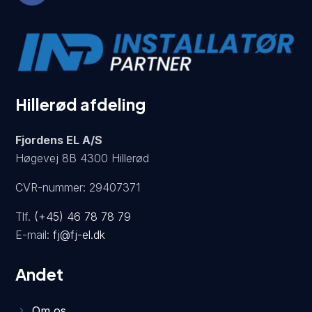
Hillerød afdeling
Fjordens EL A/S
Høgevej 8B 4300 Hillerød
CVR-nummer: 29407371
Tlf.
(+45) 46 78 78 79
E-mail:
fj@fj-el.dk
Andet
Om os