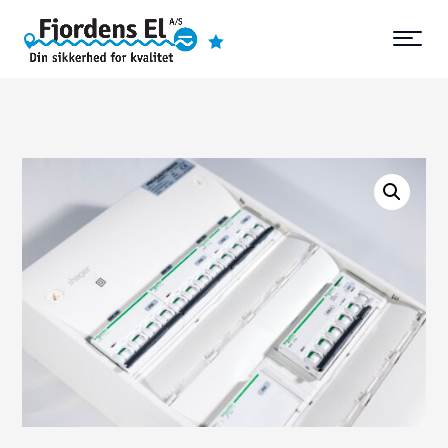
4,8 stjerner
Vi dækker Sjælland

