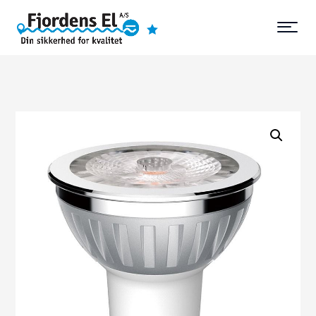
4,8 stjerner
Vi dækker Sjælland

