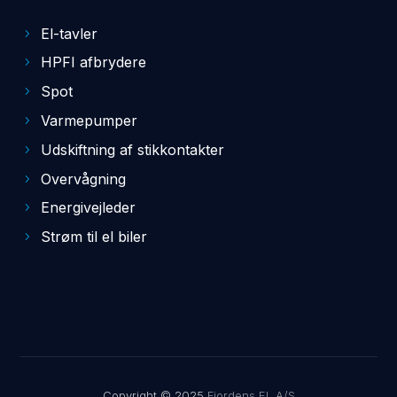
El-tavler
HPFI afbrydere
Spot
Varmepumper
Udskiftning af stikkontakter
Overvågning
Energivejleder
Strøm til el biler
Copyright © 2025
Fjordens EL A/S