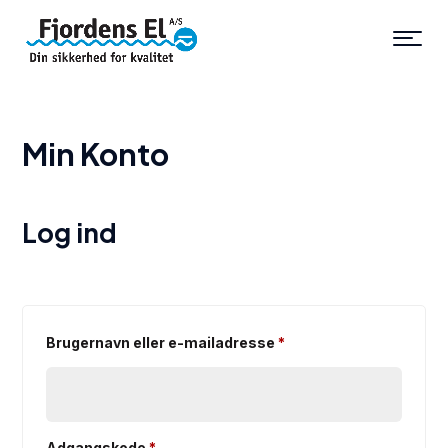
Min Konto
Log ind
Påkrævet
Brugernavn eller e-mailadresse
*
Påkrævet
Adgangskode
*