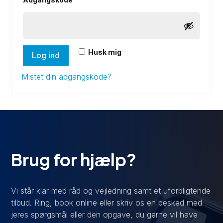
Husk mig
Log ind
Mistet din adgangskode?
Brug for hjælp?
Vi står klar med råd og vejledning samt et uforpligtende
tilbud. Ring, book online eller skriv os en besked med
jeres spørgsmål eller den opgave, du gerne vil have