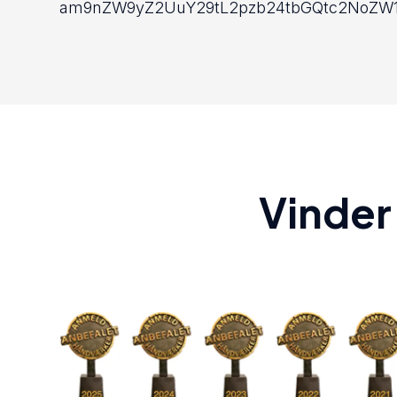
am9nZW9yZ2UuY29tL2pzb24tbGQtc2NoZW
Vinder 