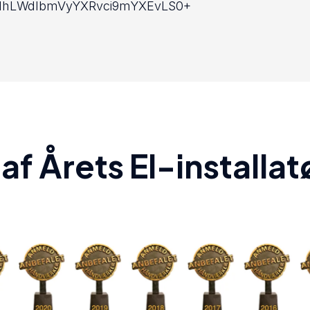
1hLWdlbmVyYXRvci9mYXEvLS0+
af Årets El-installa