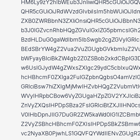
HM6Ly9zY2hlbWEub3JnIiwiQHR5cGUiOiJGQV
QHR5cGUiOiJRdWVzdGlvbiIsIm5hbWUiOiJId
ZXB0ZWRBbnN3ZXIiOnsiQHR5cGUiOiJBbnN3Z
b3J0IGZvcnRhbHQgZGVuIGxlZG5pbmcsIGh2
BzdHLDuG0gaWdlbm5lbSwgb2cgZGVyIGRlc
BEdSBrYW4gZ2Vua2VuZGUgbGVkbmluZ2V
bWFyayBlciBkZW4gb2Z0ZSBob2xkdCBpIG3
w6UsIGJydW4gZWxsZXIgc29ydC5cblxuQW
hcHBhcmF0ZXIga2FuIGZpbnQgbsO4amVzIG1
GRlciBsw7hiZXIgMjMwIHZvbHQgZ2VubmVtIG
WVyIHRpbCBow6VyZGUgaHZpZGV2YXJlciB
ZnVyZXQsIHPDpSBza2FsIGRlciBtZXJlIHN0
V0IHbDpnJlIG7DuGR2ZW5kaWd0IG1lZCBm
Z2VyZSBhcHBhcmF0ZXIsIHPDpSBkZSBmw6
vc2NyaXB0PjwhLS1GQVFQYWdlIENvZGUgR2