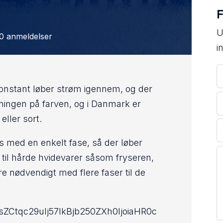
F
U
0 anmeldelser
i
 konstant løber strøm igennem, og der
ingen på farven, og i Danmark er
eller sort.
es med en enkelt fase, så der løber
il hårde hvidevarer såsom fryseren,
re nødvendigt med flere faser til de
Ctqc29uIj57IkBjb250ZXh0IjoiaHR0c