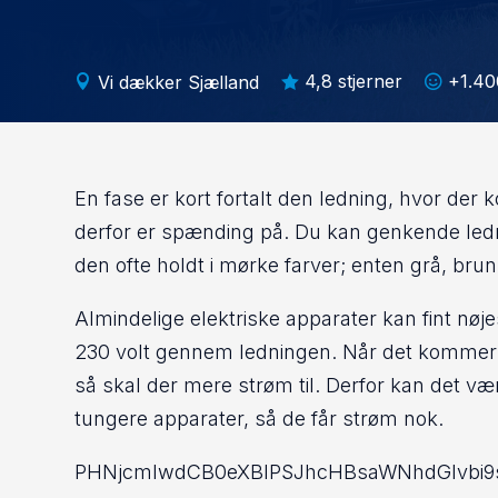
4,8 stjerner
+1.40
Vi dækker Sjælland



En fase er kort fortalt den ledning, hvor der
derfor er spænding på. Du kan genkende ledn
den ofte holdt i mørke farver; enten grå, brun 
Almindelige elektriske apparater kan fint nøj
230 volt gennem ledningen. Når det kommer t
så skal der mere strøm til. Derfor kan det væ
tungere apparater, så de får strøm nok.
PHNjcmlwdCB0eXBlPSJhcHBsaWNhdGlvbi9sZ