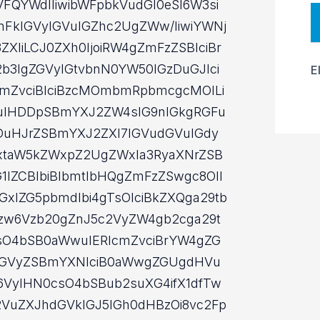
FQYWdlIiwibWFpbkVudGl0eSI6W3si
mFkIGVyIGVuIGZhc2UgZWw/IiwiYWNj
XIiLCJ0ZXh0IjoiRW4gZmFzZSBlciBr
b3IgZGVyIGtvbnN0YW50IGzDuGJlci
E
mZvciBlciBzcMOmbmRpbmcgcMOlLi
uIHDDpSBmYXJ2ZW4sIG9nIGkgRGFu
DuHJrZSBmYXJ2ZXI7IGVudGVuIGdy
xtaW5kZWxpZ2UgZWxla3RyaXNrZSB
lZCBlbiBlbmtlbHQgZmFzZSwgc8OlI
xlZG5pbmdlbi4gTsOlciBkZXQga29tb
zw6Vzb20gZnJ5c2VyZW4gb2cga29t
csO4bSB0aWwuIERlcmZvciBrYW4gZG
bGVyZSBmYXNlciB0aWwgZGUgdHVu
VyIHN0csO4bSBub2suXG4ifX1dfTw
VuZXJhdGVkIGJ5IGh0dHBzOi8vc2Fp