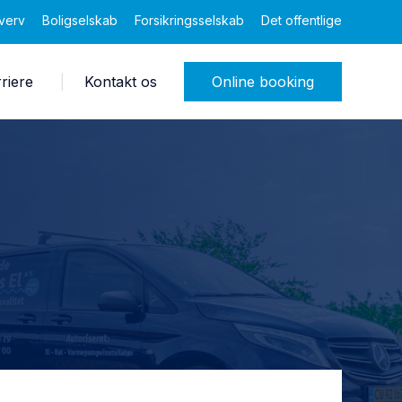
verv
Boligselskab
Forsikringsselskab
Det offentlige
riere
Kontakt os
Online booking