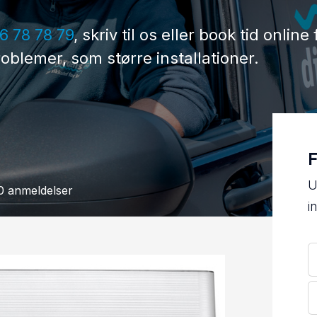
6 78 78 79
, skriv til os eller book tid online 
oblemer, som større installationer.
F
U
0 anmeldelser
i