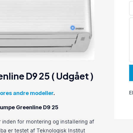
line D9 25 ( Udgået )
E
 vores andre modeller
.
epumpe Greenline D9 25
r inden for montering og installering af
er testet af Teknologisk Institut