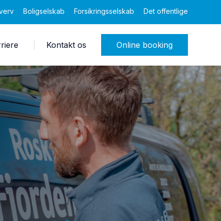
verv
Boligselskab
Forsikringsselskab
Det offentlige
riere
Kontakt os
Online booking