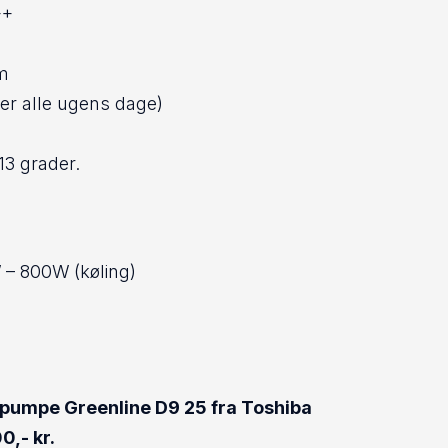
++
m
ter alle ugens dage)
13 grader.
 – 800W (køling)
mepumpe Greenline D9 25 fra Toshiba
0,- kr.