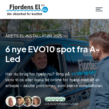
ÅRETS EL-INSTALLATØR 2025
6 nye EVO10 spot fra A-
Led
Har du brug for hjælp nu? Ring på
46 78 78 79
,
skriv til os eller book tid online for hjælp med alt el-
arbejde – akutte problemer, som større installationer.